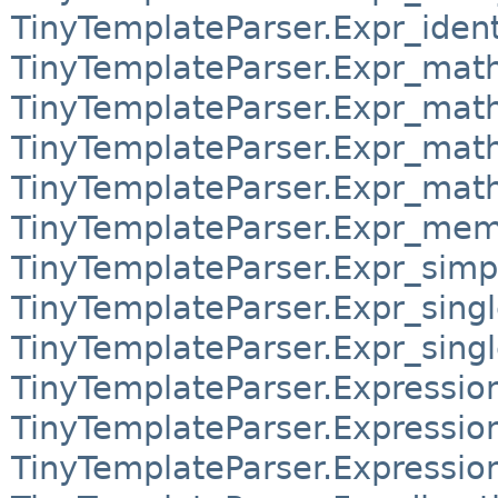
TinyTemplateParser.Expr_ident
TinyTemplateParser.Expr_mat
TinyTemplateParser.Expr_math
TinyTemplateParser.Expr_math
TinyTemplateParser.Expr_mat
TinyTemplateParser.Expr_mem
TinyTemplateParser.Expr_simp
TinyTemplateParser.Expr_singl
TinyTemplateParser.Expr_singl
TinyTemplateParser.Expression
TinyTemplateParser.Expressio
TinyTemplateParser.Expressio