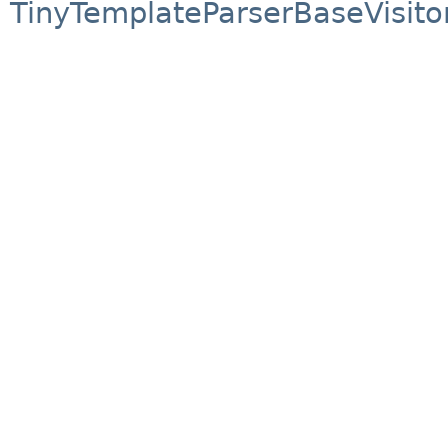
TinyTemplateParserBaseVisito