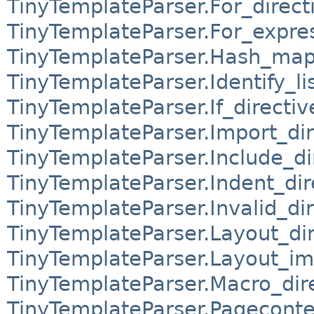
TinyTemplateParser.For_direct
TinyTemplateParser.For_expre
TinyTemplateParser.Hash_map_
TinyTemplateParser.Identify_li
TinyTemplateParser.If_directi
TinyTemplateParser.Import_di
TinyTemplateParser.Include_di
TinyTemplateParser.Indent_dir
TinyTemplateParser.Invalid_di
TinyTemplateParser.Layout_di
TinyTemplateParser.Layout_im
TinyTemplateParser.Macro_dir
TinyTemplateParser.Pageconte