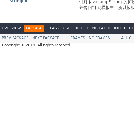
StringExt
针对 java.lang.String
并传回到 到模板中，所以模板中的如
OVERVIEW
PACKAGE
CLASS
USE
TREE
DEPRECATED
INDEX
HE
PREV PACKAGE
NEXT PACKAGE
FRAMES
NO FRAMES
ALL C
Copyright © 2018. All rights reserved.