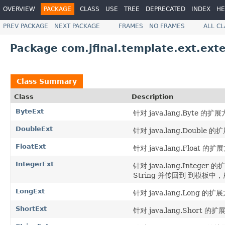
OVERVIEW
PACKAGE
CLASS
USE
TREE
DEPRECATED
INDEX
HE
PREV PACKAGE
NEXT PACKAGE
FRAMES
NO FRAMES
ALL C
Package com.jfinal.template.ext.ex
Class Summary
Class
Description
ByteExt
针对 java.lang.Byte 的扩展方
DoubleExt
针对 java.lang.Double 的扩
FloatExt
针对 java.lang.Float 的扩展
IntegerExt
针对 java.lang.Intege
String 并传回到 到模板中，所
LongExt
针对 java.lang.Long 的扩展方
ShortExt
针对 java.lang.Short 的扩展