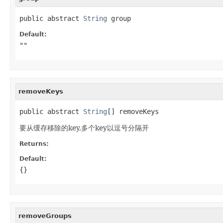
public abstract 
String
 group
Default:
""
removeKeys
public abstract 
String
[] removeKeys
要从缓存移除的key,多个key以逗号分隔开
Returns:
Default:
{}
removeGroups