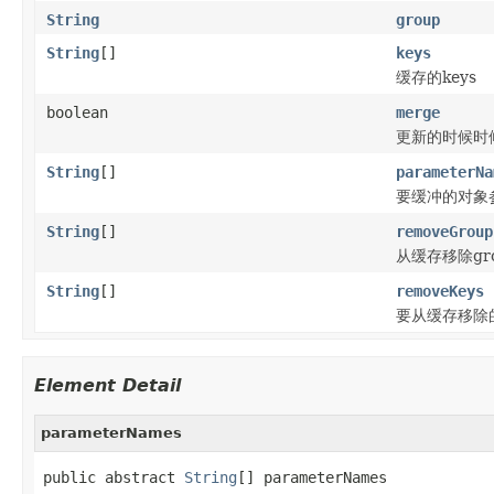
String
group
String
[]
keys
缓存的keys
boolean
merge
更新的时候时候
String
[]
parameterNa
要缓冲的对象
String
[]
removeGroup
从缓存移除gr
String
[]
removeKeys
要从缓存移除的
Element Detail
parameterNames
public abstract 
String
[] parameterNames