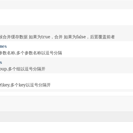
合并缓存数据 如果为true，合并 如果为false，后置覆盖前者
mes
参数名称,多个参数名称以逗号分隔
s
oup,多个组以逗号分隔开
key,多个key以逗号分隔开