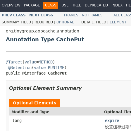
OVERVIEW
PACKAGE
CLASS
USE
TREE
DEPRECATED
INDEX
HE
PREV CLASS
NEXT CLASS
FRAMES
NO FRAMES
ALL CLAS
SUMMARY:
FIELD |
REQUIRED |
OPTIONAL
DETAIL:
FIELD |
ELEMENT
org.tinygroup.aopcache.annotation
Annotation Type CachePut
@Target
(
value
=
METHOD
)

@Retention
(
value
=
RUNTIME
)

public @interface 
CachePut
Optional Element Summary
Optional Elements
Modifier and Type
Optional El
long
expire
设置缓存过期