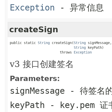
Exception
- 异常信息
createSign
public static 
String
 createSign(
String
 signMessage,

String
 keyPath)

                         throws 
Exception
v3 接口创建签名
Parameters:
signMessage
- 待签名
keyPath
- key.pem 