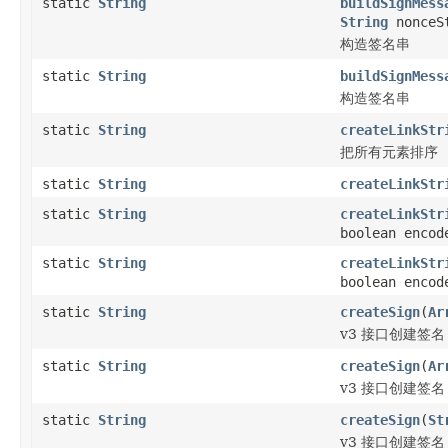
static
String
buildSignMess
String
nonceS
构造签名串
static
String
buildSignMess
构造签名串
static
String
createLinkStr
把所有元素排序
static
String
createLinkStr
static
String
createLinkStr
boolean encod
static
String
createLinkStr
boolean encod
static
String
createSign
(
Ar
v3 接口创建签名
static
String
createSign
(
Ar
v3 接口创建签名
static
String
createSign
(
St
v3 接口创建签名