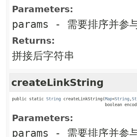
Parameters:
params
- 需要排序并参
Returns:
拼接后字符串
createLinkString
public static 
String
 createLinkString(
Map
<
String
,
St
                                      boolean encod
Parameters:
params
- 需要排序并参