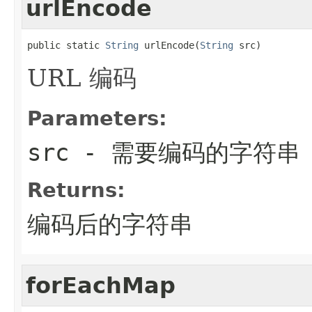
urlEncode
public static 
String
 urlEncode(
String
 src)
URL 编码
Parameters:
src
- 需要编码的字符串
Returns:
编码后的字符串
forEachMap