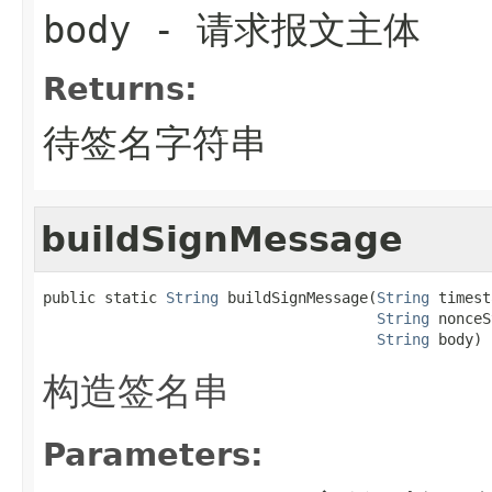
body
- 请求报文主体
Returns:
待签名字符串
buildSignMessage
public static 
String
 buildSignMessage(
String
 timest
String
 nonceS
String
 body)
构造签名串
Parameters: