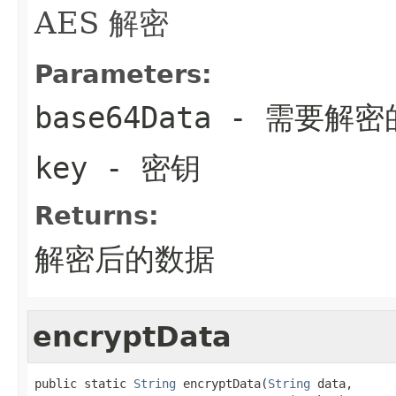
AES 解密
Parameters:
base64Data
- 需要解密
key
- 密钥
Returns:
解密后的数据
encryptData
public static 
String
 encryptData(
String
 data,
