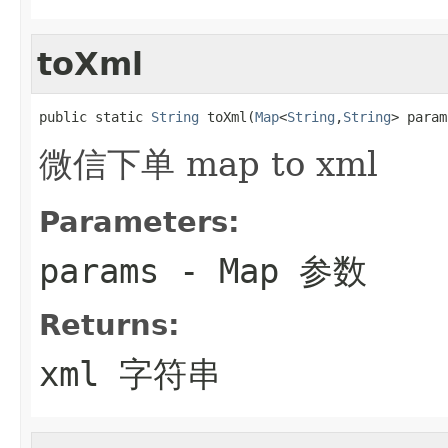
toXml
public static 
String
 toXml(
Map
<
String
,
String
> param
微信下单 map to xml
Parameters:
params
- Map 参数
Returns:
xml 字符串