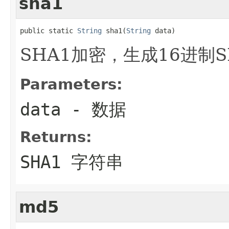
sha1
public static 
String
 sha1(
String
 data)
SHA1加密，生成16进制S
Parameters:
data
- 数据
Returns:
SHA1 字符串
md5