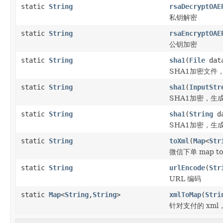
static
String
rsaDecryptOAE
私钥解密
static
String
rsaEncryptOAE
公钥加密
static
String
sha1
(
File
data
SHA1加密文件
static
String
sha1
(
InputStr
SHA1加密，生成
static
String
sha1
(
String
da
SHA1加密，生成
static
String
toXml
(
Map
<
Str
微信下单 map to
static
String
urlEncode
(
Str
URL 编码
static
Map
<
String
,
String
>
xmlToMap
(
Stri
针对支付的 xm