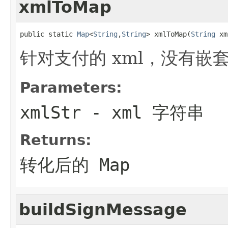
xmlToMap
public static 
Map
<
String
,
String
> xmlToMap(
String
 xm
针对支付的 xml，没有嵌
Parameters:
xmlStr
- xml 字符串
Returns:
转化后的 Map
buildSignMessage