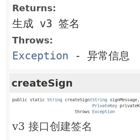
Returns:
生成 v3 签名
Throws:
Exception
- 异常信息
createSign
public static 
String
 createSign(
String
 signMessage,

PrivateKey
 privateK
                         throws 
Exception
v3 接口创建签名