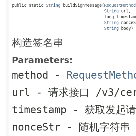
public static 
String
 buildSignMessage(
RequestMethod
String
 url,

                                      long timestamp
String
 nonceS
String
 body)
构造签名串
Parameters:
method
-
RequestMeth
url
- 请求接口 /v3/cer
timestamp
- 获取发起
nonceStr
- 随机字符串