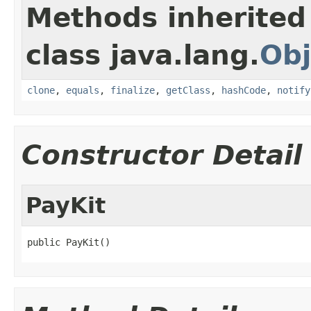
Methods inherited
class java.lang.
Obj
clone
,
equals
,
finalize
,
getClass
,
hashCode
,
notify
Constructor Detail
PayKit
public PayKit()