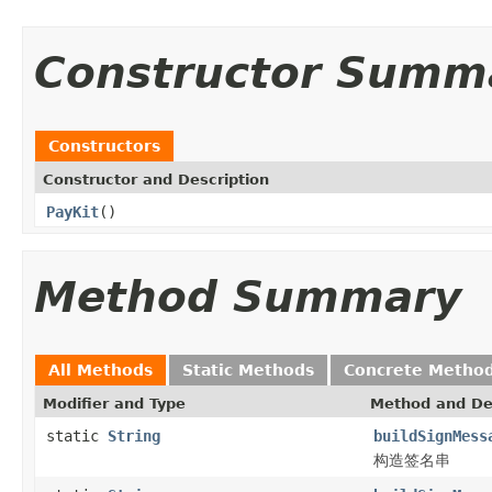
Constructor Summ
Constructors
Constructor and Description
PayKit
()
Method Summary
All Methods
Static Methods
Concrete Metho
Modifier and Type
Method and De
static
String
buildSignMess
构造签名串