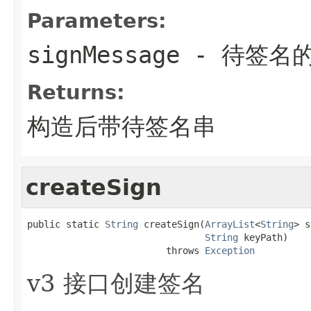
Parameters:
signMessage
- 待签名
Returns:
构造后带待签名串
createSign
public static 
String
 createSign(
ArrayList
<
String
> s
String
 keyPath)

                         throws 
Exception
v3 接口创建签名