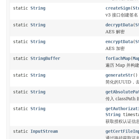
static
String
createSign
(
St
v3 接口创建签名
static
String
decryptData
(
S
AES 解密
static
String
encryptData
(
S
AES 加密
static
StringBuffer
forEachMap
(
Ma
遍历 Map 并构建
static
String
generateStr
()
简化的UUID，去
static
String
getAbsolutePa
传入 classPa
static
String
getAuthorizat
String
timest
获取授权认证信
static
InputStream
getCertFileIn
通过路径获取证