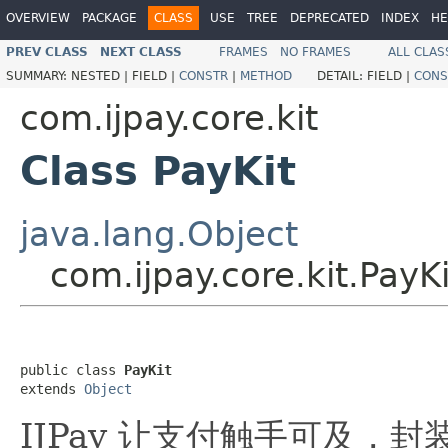
OVERVIEW
PACKAGE
CLASS
USE
TREE
DEPRECATED
INDEX
HE
PREV CLASS
NEXT CLASS
FRAMES
NO FRAMES
ALL CLAS
SUMMARY:
NESTED |
FIELD |
CONSTR
|
METHOD
DETAIL:
FIELD |
CONS
com.ijpay.core.kit
Class PayKit
java.lang.Object
com.ijpay.core.kit.PayKi
public class 
PayKit
extends 
Object
IJPay 让支付触手可及，