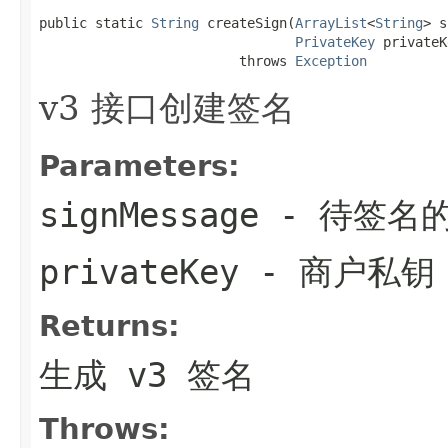
public static 
String
 createSign(
ArrayList
<
String
> s
PrivateKey
 privateK
                         throws 
Exception
v3 接口创建签名
Parameters:
signMessage
- 待签名
privateKey
- 商户私钥
Returns:
生成 v3 签名
Throws: