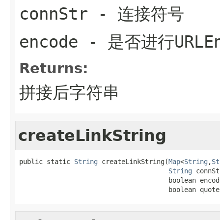
connStr
- 连接符号
encode
- 是否进行URLEn
Returns:
拼接后字符串
createLinkString
public static 
String
 createLinkString(
Map
<
String
,
St
String
 connSt
                                      boolean encode
                                      boolean quote