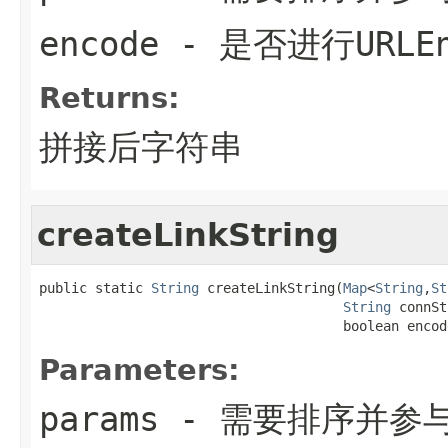
encode
- 是否进行URLEn
Returns:
拼接后字符串
createLinkString
public static 
String
 createLinkString(
Map
<
String
,
St
String
 connSt
                                      boolean encod
Parameters:
params
- 需要排序并参