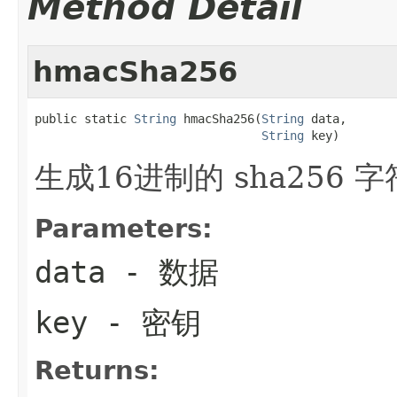
Method Detail
hmacSha256
public static 
String
 hmacSha256(
String
 data,

String
 key)
生成16进制的 sha256 
Parameters:
data
- 数据
key
- 密钥
Returns: