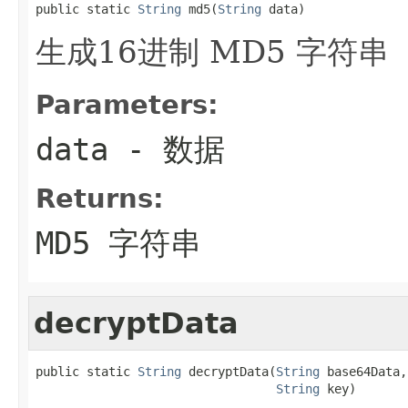
public static 
String
 md5(
String
 data)
生成16进制 MD5 字符串
Parameters:
data
- 数据
Returns:
MD5 字符串
decryptData
public static 
String
 decryptData(
String
 base64Data,

String
 key)