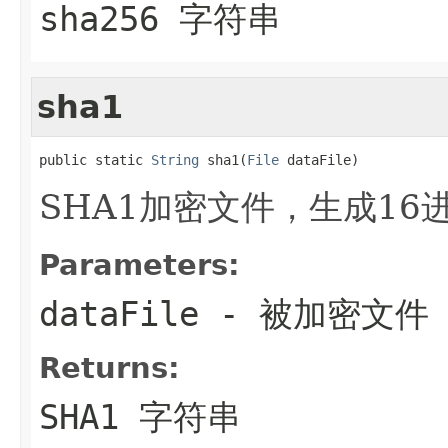
sha256 字符串
sha1
public static 
String
 sha1(
File
 dataFile)
SHA1加密文件，生成16
Parameters:
dataFile
- 被加密文件
Returns:
SHA1 字符串