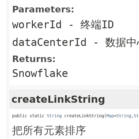
Parameters:
workerId
- 终端ID
dataCenterId
- 数据中
Returns:
Snowflake
createLinkString
public static 
String
 createLinkString(
Map
<
String
,
St
把所有元素排序