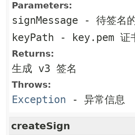
Parameters:
signMessage
- 待签名
keyPath
- key.pem 
Returns:
生成 v3 签名
Throws:
Exception
- 异常信息
createSign