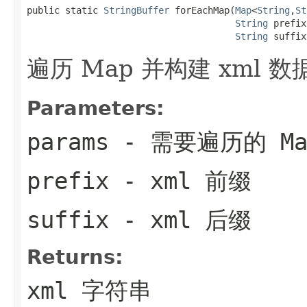
public static 
StringBuffer
 forEachMap(
Map
<
String
,
St
String
 prefix,
String
 suffix
遍历 Map 并构建 xml 数
Parameters:
params
- 需要遍历的 Ma
prefix
- xml 前缀
suffix
- xml 后缀
Returns:
xml 字符串