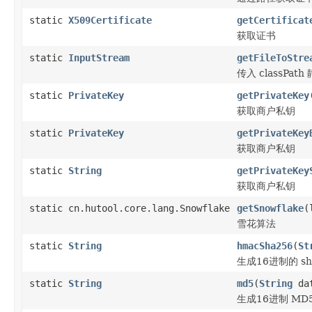
static
X509Certificate
getCertificat
获取证书
static
InputStream
getFileToStre
传入 classP
static
PrivateKey
getPrivateKey
获取商户私钥
static
PrivateKey
getPrivateKey
获取商户私钥
static
String
getPrivateKey
获取商户私钥
static cn.hutool.core.lang.Snowflake
getSnowflake
(
雪花算法
static
String
hmacSha256
(
St
生成16进制的 sh
static
String
md5
(
String
da
生成16进制 MD