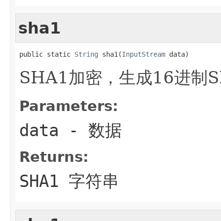
sha1
public static 
String
 sha1(
InputStream
 data)
SHA1加密，生成16进制S
Parameters:
data
- 数据
Returns:
SHA1 字符串