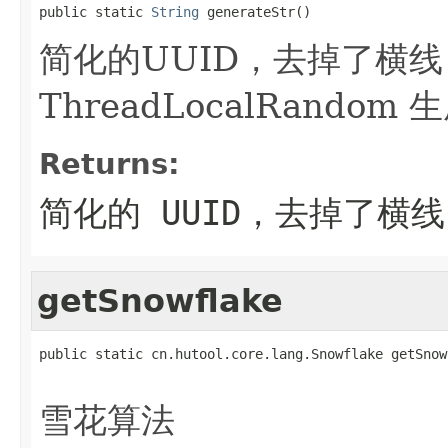
public static 
String
 generateStr()
简化的UUID，去掉了横
ThreadLocalRandom 
Returns:
简化的 UUID，去掉了横线
getSnowflake
public static cn.hutool.core.lang.Snowflake getSnow
                                                   
雪花算法