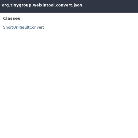
org.tinygroup.weixintool.convert.json
Classes
ShortUrlResultConvert