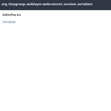
org.tinygroup.weblayer.webcontext.session.serializer
Interfaces
Serializer