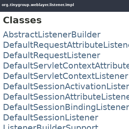
org.tinygroup.weblayer.listener.impl
Classes
AbstractListenerBuilder
DefaultRequestAttributeListen
DefaultRequestListener
DefaultServletContextAttribut
DefaultServletContextListener
DefaultSessionActivationListe
DefaultSessionAttributeListen
DefaultSessionBindingListene
DefaultSessionListener
ListenerBuilderSupport