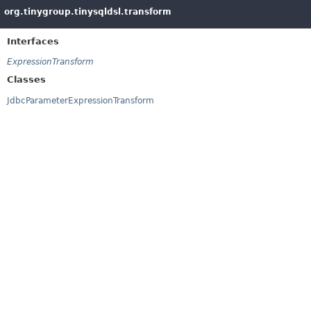
org.tinygroup.tinysqldsl.transform
Interfaces
ExpressionTransform
Classes
JdbcParameterExpressionTransform