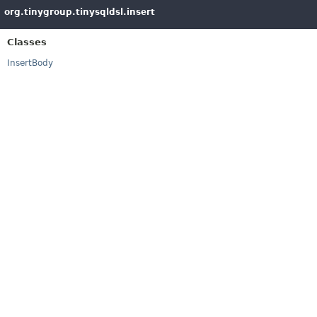
org.tinygroup.tinysqldsl.insert
Classes
InsertBody