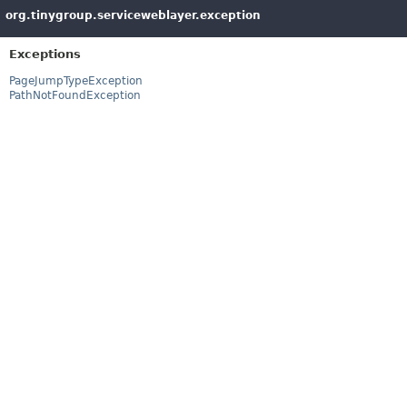
org.tinygroup.serviceweblayer.exception
Exceptions
PageJumpTypeException
PathNotFoundException