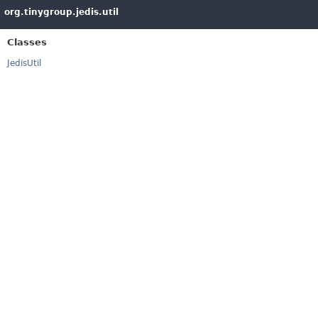
org.tinygroup.jedis.util
Classes
JedisUtil