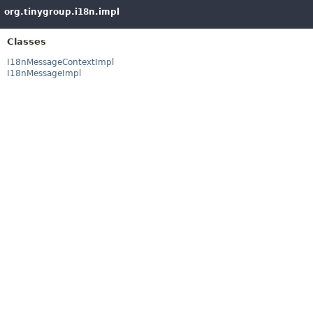
org.tinygroup.i18n.impl
Classes
I18nMessageContextImpl
I18nMessageImpl