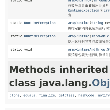
static void
wrapAndThrow
(
Throwabl
包装异常并重新抛出此异常
RuntimeException
和
Err
出
static
RuntimeException
wrapRuntime
(
String
mes
将指定的消息包装为运行时
static
RuntimeException
wrapRuntime
(
Throwable
使用运行时异常包装编译异
static void
wrapRuntimeAndThrow
(
S
将消息包装为运行时异常并
Methods inherited
class java.lang.
Obj
clone
,
equals
,
finalize
,
getClass
,
hashCode
,
notify