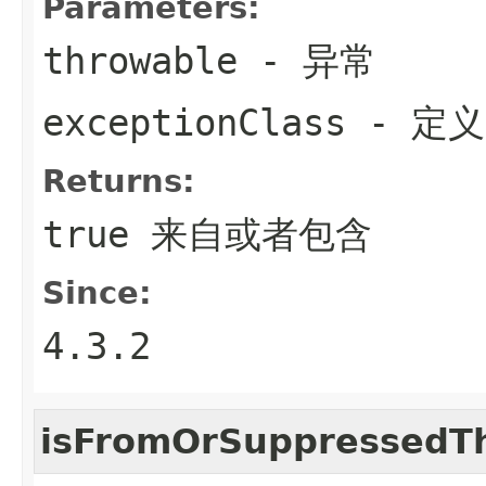
Parameters:
throwable
- 异常
exceptionClass
- 定
Returns:
true 来自或者包含
Since:
4.3.2
isFromOrSuppressedT