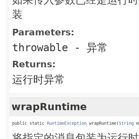
装
Parameters:
throwable
- 异常
Returns:
运行时异常
wrapRuntime
public static 
RuntimeException
 wrapRuntime(
String
 m
将指定的消息包装为运行时