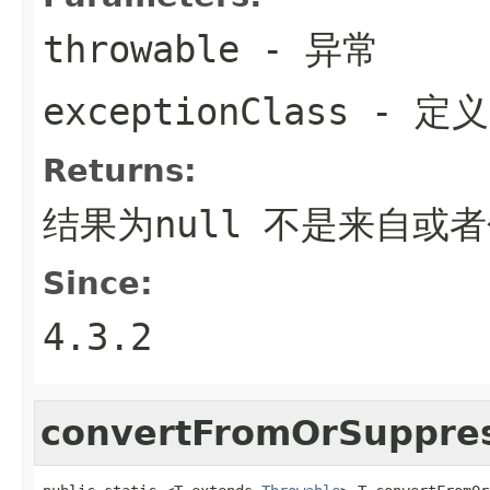
throwable
- 异常
exceptionClass
- 定
Returns:
结果为null 不是来自或
Since:
4.3.2
convertFromOrSuppre