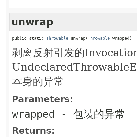
unwrap
public static 
Throwable
 unwrap(
Throwable
 wrapped)
剥离反射引发的InvocationT
UndeclaredThrowab
本身的异常
Parameters:
wrapped
- 包装的异常
Returns: