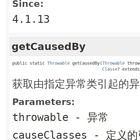
Since:
4.1.13
getCausedBy
public static 
Throwable
 getCausedBy(
Throwable
 throw
Class
<? extends
获取由指定异常类引起的异
Parameters:
throwable
- 异常
causeClasses
- 定义的