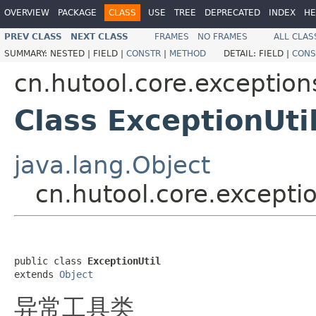
OVERVIEW
PACKAGE
CLASS
USE
TREE
DEPRECATED
INDEX
HE
PREV CLASS
NEXT CLASS
FRAMES
NO FRAMES
ALL CLAS
SUMMARY:
NESTED |
FIELD |
CONSTR
|
METHOD
DETAIL:
FIELD |
CONS
cn.hutool.core.exception
Class ExceptionUti
java.lang.Object
cn.hutool.core.exceptio
public class 
ExceptionUtil
extends 
Object
异常工具类