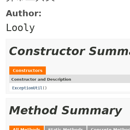
Author:
Looly
Constructor Summ
Constructors
Constructor and Description
ExceptionUtil
()
Method Summary
All Methods
Static Methods
Concrete Metho