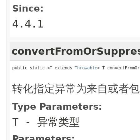
Since:
4.4.1
convertFromOrSuppre
public static <T extends 
Throwable
> T convertFromOr
转化指定异常为来自或者包
Type Parameters:
T
- 异常类型
Parameters: