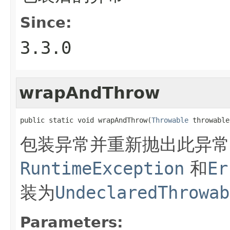
Since:
3.3.0
wrapAndThrow
public static void wrapAndThrow(
Throwable
 throwable
包装异常并重新抛出此异常
RuntimeException
和
Er
装为
UndeclaredThrowab
Parameters: