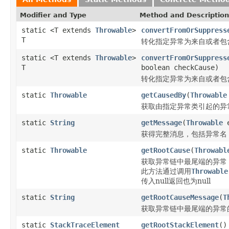
Modifier and Type
Method and Description
static <T extends
Throwable
>
convertFromOrSuppress
T
转化指定异常为来自或者包
static <T extends
Throwable
>
convertFromOrSuppress
T
boolean checkCause)
转化指定异常为来自或者包
static
Throwable
getCausedBy
(
Throwable
获取由指定异常类引起的异
static
String
getMessage
(
Throwable
e
获得完整消息，包括异常名，消息格
static
Throwable
getRootCause
(
Throwabl
获取异常链中最尾端的异常
此方法通过调用
Throwable
传入null返回也为null
static
String
getRootCauseMessage
(
T
获取异常链中最尾端的异常的消息，
static
StackTraceElement
getRootStackElement
()