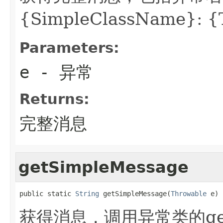
{SimpleClassName}: {
Parameters:
e
- 异常
Returns:
完整消息
getSimpleMessage
public static 
String
 getSimpleMessage(
Throwable
 e)
获得消息，调用异常类的get