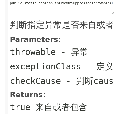
public static boolean isFromOrSuppressedThrowable(
T
C
                                                  b
判断指定异常是否来自或者
Parameters:
throwable
- 异常
exceptionClass
- 定
checkCause
- 判断caus
Returns:
true 来自或者包含