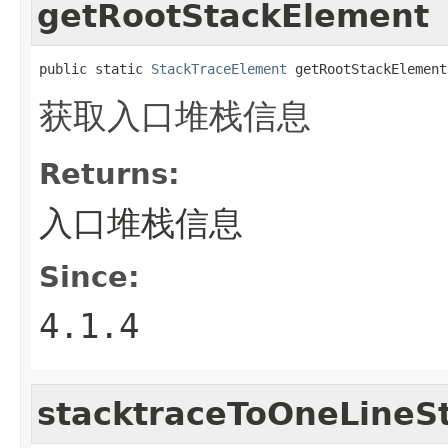
getRootStackElement
public static 
StackTraceElement
 getRootStackElement
获取入口堆栈信息
Returns:
入口堆栈信息
Since:
4.1.4
stacktraceToOneLineSt