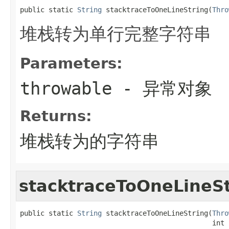
public static 
String
 stacktraceToOneLineString(
Thro
堆栈转为单行完整字符串
Parameters:
throwable
- 异常对象
Returns:
堆栈转为的字符串
stacktraceToOneLineSt
public static 
String
 stacktraceToOneLineString(
Thro
                                               int 