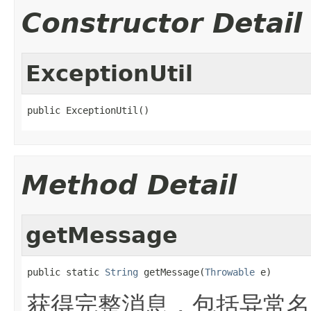
Constructor Detail
ExceptionUtil
public ExceptionUtil()
Method Detail
getMessage
public static 
String
 getMessage(
Throwable
 e)
获得完整消息，包括异常名