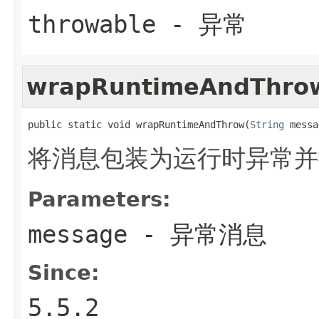
throwable
- 异常
wrapRuntimeAndThro
public static void wrapRuntimeAndThrow(
String
 messa
将消息包装为运行时异常并
Parameters:
message
- 异常消息
Since:
5.5.2