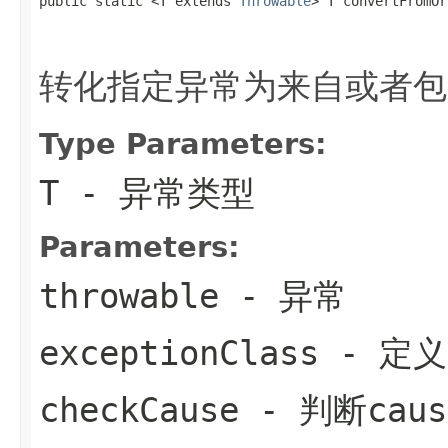
public static <T extends 
Throwable
> T convertFromOr
                                                   
转化指定异常为来自或者包
Type Parameters:
T
- 异常类型
Parameters:
throwable
- 异常
exceptionClass
- 定
checkCause
- 判断caus