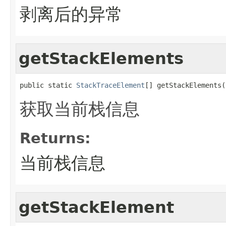
剥离后的异常
getStackElements
public static 
StackTraceElement
[] getStackElements(
获取当前栈信息
Returns:
当前栈信息
getStackElement