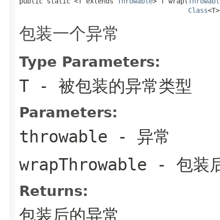
public static <T extends 
Throwable
> T wrap(
Throwabl
Class
<T>
包装一个异常
Type Parameters:
T
- 被包装的异常类型
Parameters:
throwable
- 异常
wrapThrowable
- 包装
Returns:
包装后的异常