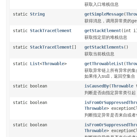
获取入口堆栈信息
static
String
getSimpleMessage
(
Thro
获得消息，调用异常类的get
static
StackTraceElement
getStackElement
(int i
获取指定层的堆栈信息
static
StackTraceElement
[]
getStackElements
()
获取当前栈信息
static
List
<
Throwable
>
getThrowableList
(
Thro
获取异常链上所有异常的集
如果传入null，返回空集合
static boolean
isCausedBy
(
Throwable
t
判断是否由指定异常类引起
static boolean
isFromOrSuppressedThr
Throwable
> exceptionC
判断指定异常是否来自或者
static boolean
isFromOrSuppressedThr
Throwable
> exceptionC