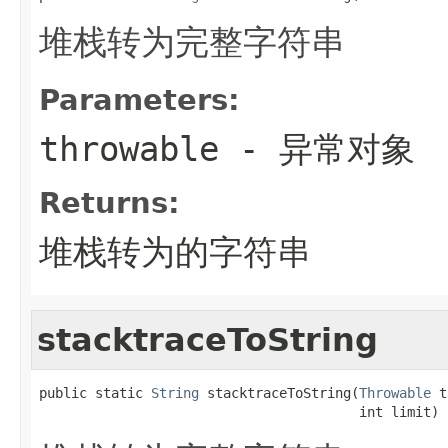
堆栈转为完整字符串
Parameters:
throwable
- 异常对象
Returns:
堆栈转为的字符串
stacktraceToString
public static 
String
 stacktraceToString(
Throwable
 t
                                        int limit)