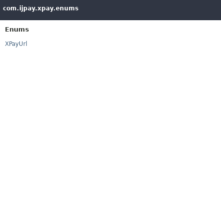
com.ijpay.xpay.enums
Enums
XPayUrl