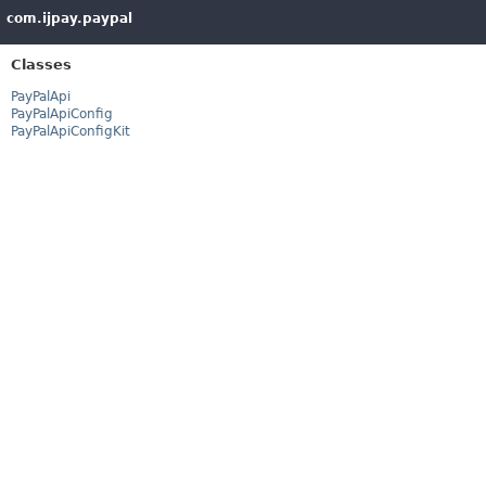
com.ijpay.paypal
Classes
PayPalApi
PayPalApiConfig
PayPalApiConfigKit